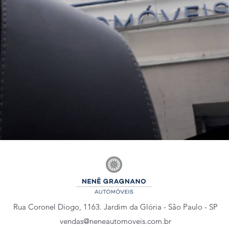
Rua Coronel Diogo, 1163. Jardim da Glória - São Paulo - SP
vendas@neneautomoveis.com.br